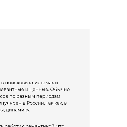
 в поисковых системах и
елевантные и ценные. Обычно
росов по разным периодам
пулярен в России, так как, в
ды, динамику.
 работу с семантикой, что