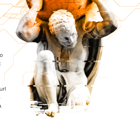
о
к
url
ь
.