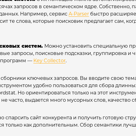
ысячах запросов в семантическом ядре. Собственно, п
данных. Например, сервис
A-Parser
быстро расширяет
ит те слова, которые поисковик предлагает сам, ко
сковых систем.
Можно установить специальную пр
вые запросы, поисковые подсказки, группировка и чи
х программ —
Key Collector
.
 сборники ключевых запросов. Вы вводите свою тем
нструментом удобно пользоваться для сбора длинных 
rdstat. Но ориентироваться только на этот инструм
 не часто, выдается много мусорных слов, качество 
о спарсить сайт конкурента и получить готовую стру
я только как дополнительным. Сбор семантики лучш