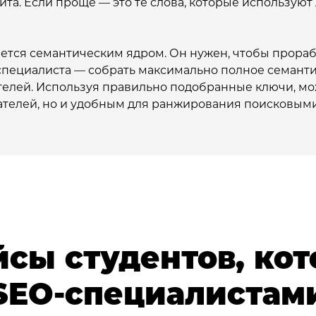
йта. Если проще — это те слова, которые используют 
ется семантическим ядром. Он нужен, чтобы прорабо
специалиста — собрать максимально полное семантич
лей. Используя правильно подобранные ключи, мож
телей, но и удобным для ранжирования поисковыми
йсы студентов, кот
SEO-специалистам