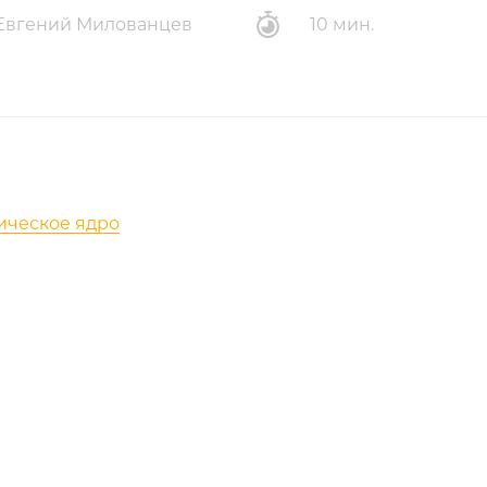
Евгений Милованцев
10 мин.
тическое ядро