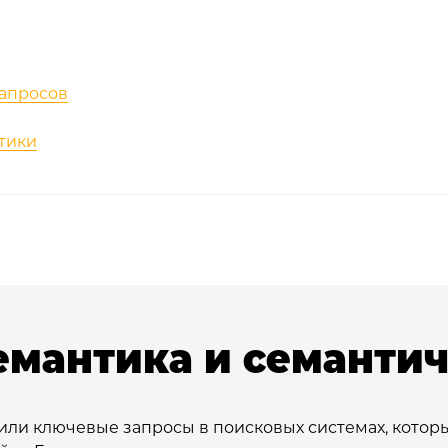
запросов
тики
семантика и семанти
 или ключевые запросы в поисковых системах, котор