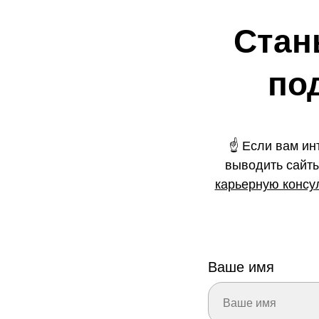
Стан
по
☝️ Если вам и
выводить сайты
карьерную консу
Ваше имя