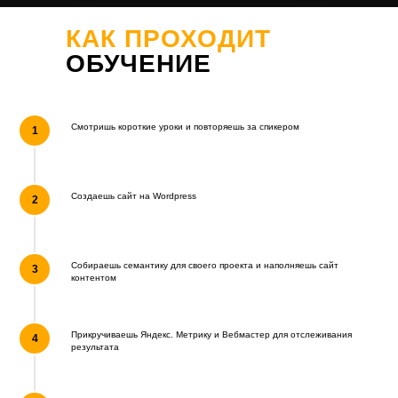
КАК ПРОХОДИТ
ОБУЧЕНИЕ
Смотришь короткие уроки и повторяешь за спикером
Создаешь сайт на Wordpress
ПОЧЕМУ МЫ
Собираешь семантику для своего проекта и наполняешь сайт
контентом
Rush Academy
- учебный центр, созданный
экспертами агентства поискового маркетинга
Прикручиваешь Яндекс. Метрику и Вебмастер для отслеживания
Rush Agency
, лидера по поисковому
результата
продвижению сайтов на российском и западном
рынках.
Rush Analytics
— наша собственная
разработка, полезный инструмент автоматизации