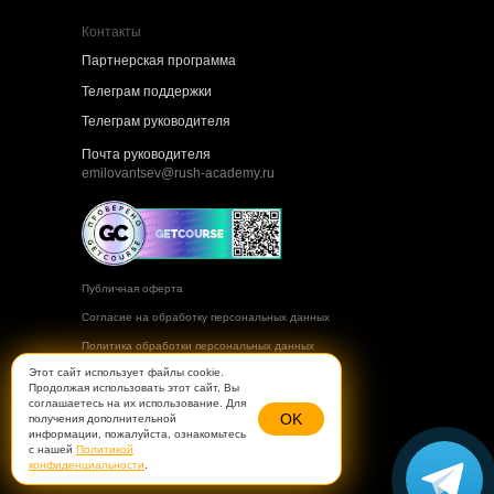
Контакты
Партнерская программа
Телеграм поддержки
Телеграм руководителя
Почта руководителя
emilovantsev@rush-academy.ru
Публичная оферта
Согласие на обработку персональных данных
Политика обработки персональных данных
Этот сайт использует файлы cookie.
Согласие на получение рассылок
Продолжая использовать этот сайт, Вы
соглашаетесь на их использование. Для
Правила оплаты и безопасность платежей
OK
получения дополнительной
информации, пожалуйста, ознакомьтесь
с нашей
Политикой
конфиденциальности
.